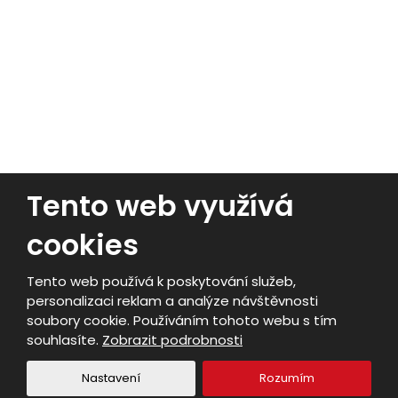
Lisy
Nakladače
Tento web využívá
cookies
© 2026, PERAGRO Trading s.r.o.
- Všechna práva vyhrazena
Tento web používá k poskytování služeb,
Vytvořila eBRÁNA s.r.o.
personalizaci reklam a analýze návštěvnosti
Mapa stránek
|
Podmínky použití
|
Nastavení cookies
soubory cookie. Používáním tohoto webu s tím
souhlasíte.
Zobrazit podrobnosti
VYROBILA
Nastavení
Rozumím