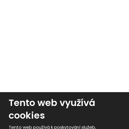
Massey Ferguson
Traktory
Kombajny
Lisy
Nakladače
Tento web využívá
cookies
© 2026, PERAGRO Trading s.r.o.
- Všechna práva vyhrazena
Tento web používá k poskytování služeb,