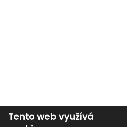
Nejhledanější
Massey Ferguson
Traktory
Kombajny
Lisy
Nakladače
Tento web využívá