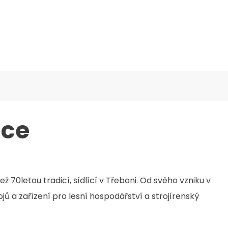
KLADOVÉ STROJE
SERVIS
NÁHRADNÍ DÍLY
FINANCOV
ice
ež 70letou tradicí, sídlící v Třeboni. Od svého vzniku v
ojů a zařízení pro lesní hospodářství a strojírenský