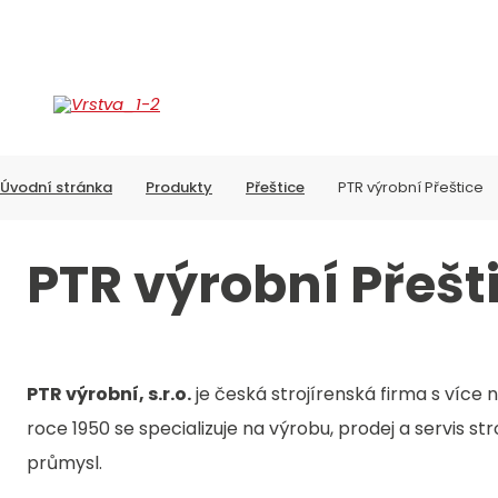
PRODUKTY
S
Úvodní stránka
Produkty
Přeštice
PTR výrobní Přeštice
PTR výrobní Přešt
PTR výrobní, s.r.o.
je česká strojírenská firma s více n
roce 1950 se specializuje na výrobu, prodej a servis str
průmysl.