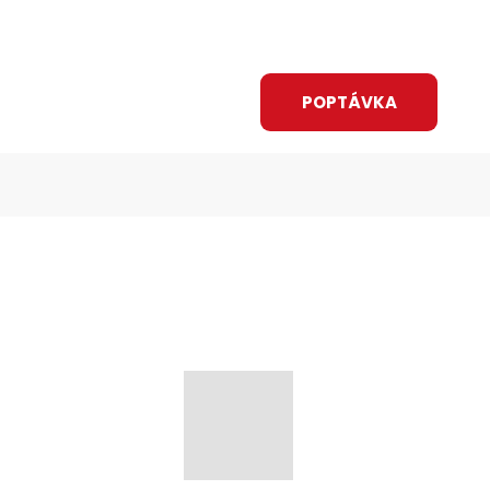
Vyhledávání
CZ
O nás
Kariéra
Novinky
ÁNÍ A DOTACE
KONTAKT
POPTÁVKA