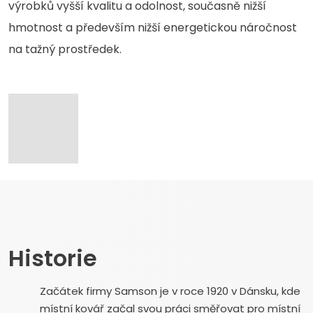
výrobků vyšší kvalitu a odolnost, současně nižší
hmotnost a především nižší energetickou náročnost
na tažný prostředek.
Historie
Začátek firmy Samson je v roce 1920 v Dánsku, kde
místní kovář začal svou práci směřovat pro místní