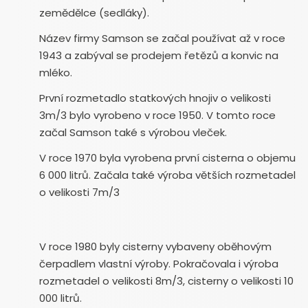
zemědělce (sedláky).
Název firmy Samson se začal používat až v roce
1943 a zabýval se prodejem řetězů a konvic na
mléko.
První rozmetadlo statkových hnojiv o velikosti
3m/3 bylo vyrobeno v roce 1950. V tomto roce
začal Samson také s výrobou vleček.
V roce 1970 byla vyrobena první cisterna o objemu
6 000 litrů. Začala také výroba větších rozmetadel
o velikosti 7m/3
V roce 1980 byly cisterny vybaveny oběhovým
čerpadlem vlastní výroby. Pokračovala i výroba
rozmetadel o velikosti 8m/3, cisterny o velikosti 10
000 litrů.