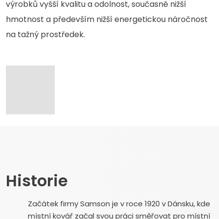
výrobků vyšší kvalitu a odolnost, současně nižší
hmotnost a především nižší energetickou náročnost
na tažný prostředek.
Historie
Začátek firmy Samson je v roce 1920 v Dánsku, kde
místní kovář začal svou práci směřovat pro místní