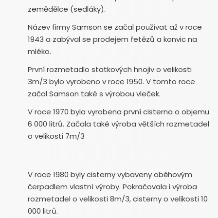
zemědělce (sedláky).
Název firmy Samson se začal používat až v roce
1943 a zabýval se prodejem řetězů a konvic na
mléko.
První rozmetadlo statkových hnojiv o velikosti
3m/3 bylo vyrobeno v roce 1950. V tomto roce
začal Samson také s výrobou vleček.
V roce 1970 byla vyrobena první cisterna o objemu
6 000 litrů. Začala také výroba větších rozmetadel
o velikosti 7m/3
V roce 1980 byly cisterny vybaveny oběhovým
čerpadlem vlastní výroby. Pokračovala i výroba
rozmetadel o velikosti 8m/3, cisterny o velikosti 10
000 litrů.