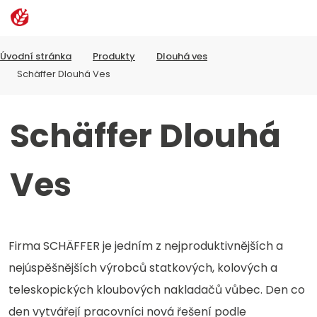
Rozbalen
Vyhledávání
menu
Úvodní stránka
Produkty
Dlouhá ves
Schäffer Dlouhá Ves
Schäffer Dlouhá
Ves
Firma SCHÄFFER je jedním z nejproduktivnějších a
nejúspěšnějších výrobců statkových, kolových a
teleskopických kloubových nakladačů vůbec. Den co
den vytvářejí pracovníci nová řešení podle