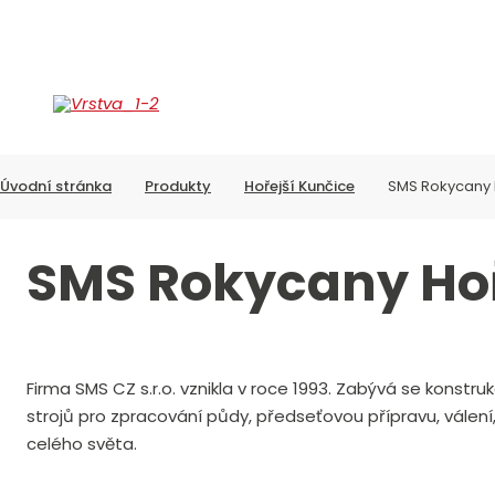
PRODUKTY
S
Úvodní stránka
Produkty
Hořejší Kunčice
SMS Rokycany 
SMS Rokycany Hoř
Firma SMS CZ s.r.o. vznikla v roce 1993. Zabývá se konstr
strojů pro zpracování půdy, předseťovou přípravu, válení
celého světa.