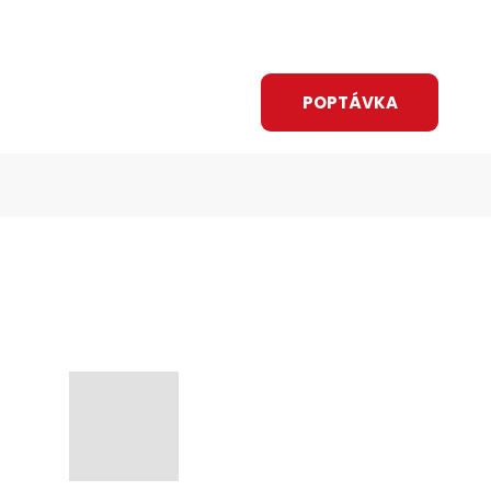
Vyhledávání
CZ
O nás
Kariéra
Novinky
ÁNÍ A DOTACE
KONTAKT
POPTÁVKA