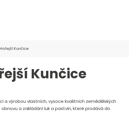
KLADOVÉ STROJE
SERVIS
NÁHRADNÍ DÍLY
FINANCOV
Hořejší Kunčice
ejší Kunčice
ukcí a výrobou vlastních, vysoce kvalitních zemědělských
, obnovu a zakládání luk a pastvin, které prodává do