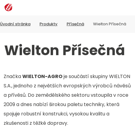
Rozbalen
Vyhledávání
menu
Úvodní stránka
Produkty
Přísečná
Wielton Přísečná
Wielton Přísečná
Značka
WIELTON-AGRO
je součástí skupiny WIELTON
S.A., jednoho z největších evropských výrobců návěsů
a přívěsů. Do zemědělského sektoru vstoupila v roce
2009 a dnes nabízí širokou paletu techniky, která
spojuje robustní konstrukci, vysokou kvalitu a
zkušenosti z těžké dopravy.