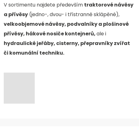
V sortimentu najdete především
traktorové návěsy
a přívěsy
(jedno-, dvou- i třístranně sklápěné),
velkoobjemové návěsy, podvalníky a plošinové
přívěsy, hákové nosiče kontejnerů,
ale i
hydraulické jeřáby, cisterny, přepravníky zvířat
či komunální techniku.