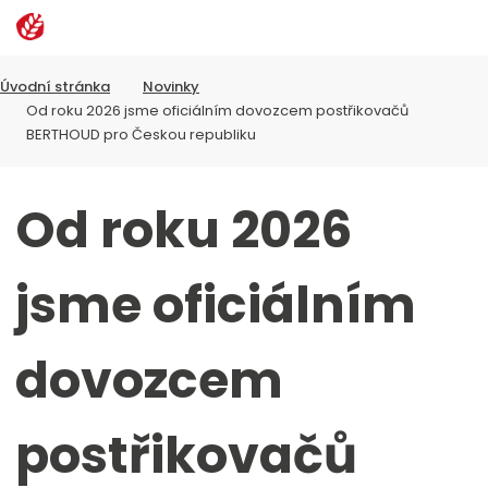
Rozbalen
Vyhledávání
menu
Úvodní stránka
Novinky
Od roku 2026 jsme oficiálním dovozcem postřikovačů
BERTHOUD pro Českou republiku
Od roku 2026
jsme oficiálním
dovozcem
postřikovačů