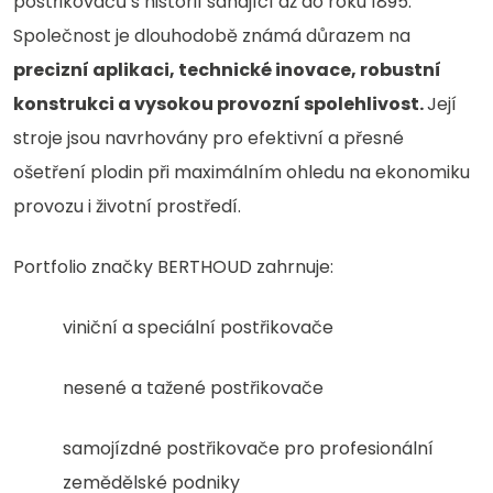
postřikovačů s historií sahající až do roku 1895.
republiku
Společnost je dlouhodobě známá důrazem na
precizní aplikaci, technické inovace, robustní
konstrukci a vysokou provozní spolehlivost.
Její
stroje jsou navrhovány pro efektivní a přesné
ošetření plodin při maximálním ohledu na ekonomiku
provozu i životní prostředí.
Portfolio značky BERTHOUD zahrnuje:
viniční a speciální postřikovače
nesené a tažené postřikovače
samojízdné postřikovače pro profesionální
zemědělské podniky