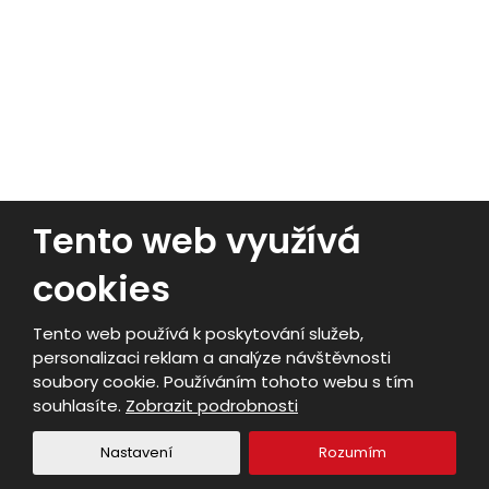
Nakladače
Tento web využívá
cookies
© 2026, PERAGRO Trading s.r.o.
- Všechna práva vyhrazena
Tento web používá k poskytování služeb,
Vytvořila eBRÁNA s.r.o.
personalizaci reklam a analýze návštěvnosti
Mapa stránek
|
Podmínky použití
|
Nastavení cookies
soubory cookie. Používáním tohoto webu s tím
souhlasíte.
Zobrazit podrobnosti
VYROBILA
Nastavení
Rozumím