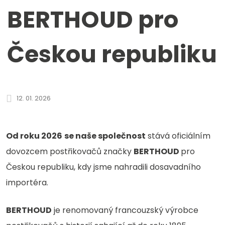
BERTHOUD pro
Českou republiku
Od
roku
12. 01. 2026
2026
jsme
Od roku 2026
se naše společnost
stává oficiálním
oficiálním
dovozcem postřikovačů značky
BERTHOUD
pro
dovozcem
Českou republiku, kdy jsme nahradili dosavadního
postřikovačů
importéra.
BERTHOUD
pro
BERTHOUD
je renomovaný francouzský výrobce
Českou