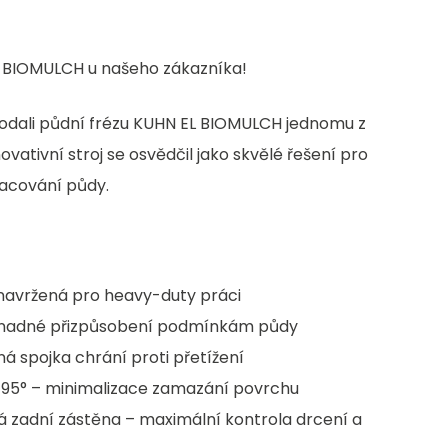
L BIOMULCH u našeho zákazníka!
odali půdní frézu KUHN EL BIOMULCH jednomu z
ovativní stroj se osvědčil jako skvělé řešení pro
racování půdy.
navržená pro heavy-duty práci
snadné přizpůsobení podmínkám půdy
 spojka chrání proti přetížení
m 95° – minimalizace zamazání povrchu
á zadní zástěna – maximální kontrola drcení a