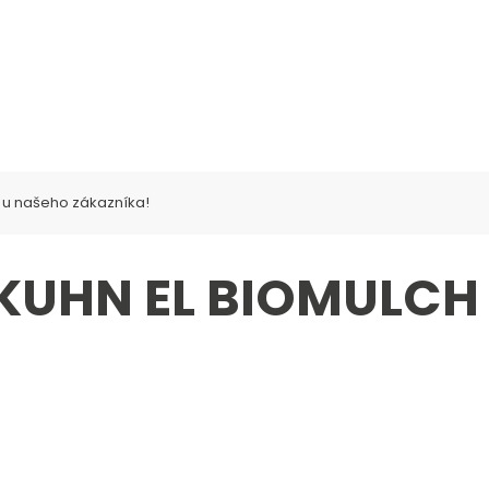
KLADOVÉ STROJE
SERVIS
NÁHRADNÍ DÍLY
FINANCOV
 u našeho zákazníka!
 KUHN EL BIOMULCH