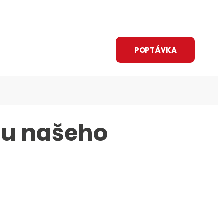
Vyhledávání
CZ
O nás
Kariéra
Novinky
ÁNÍ A DOTACE
KONTAKT
POPTÁVKA
 u našeho