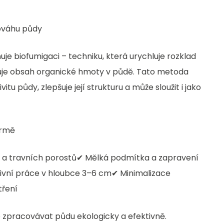
ováhu půdy
e biofumigaci – techniku, která urychluje rozklad
šuje obsah organické hmoty v půdě. Tato metoda
itu půdy, zlepšuje její strukturu a může sloužit i jako
armě
in a travních porostů✔ Mělká podmítka a zapravení
tivní práce v hloubce 3–6 cm✔ Minimalizace
tření
zpracovávat půdu ekologicky a efektivně.