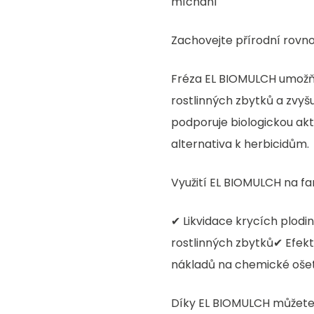
míchání
Zachovejte přírodní rovn
Fréza EL BIOMULCH umožňuj
rostlinných zbytků a zvy
podporuje biologickou aktiv
alternativa k herbicidům.
Využití EL BIOMULCH na f
✔ Likvidace krycích plod
rostlinných zbytků✔ Efek
nákladů na chemické oše
Díky EL BIOMULCH můžete 