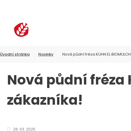
PRODUKTY
S
Úvodní stránka
Novinky
Nová půdní fréza KUHN EL BIOMULCH
Nová půdní fréza
zákazníka!
Nová
půdní
26. 03. 2025