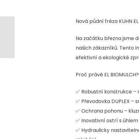
Nová půdní fréza KUHN E
Na začátku března jsme d
našich zákazníků. Tento in
efektivní a ekologické zp
Proč právě EL BIOMULCH?
✅ Robustní konstrukce – 
✅ Převodovka DUPLEX – 
✅ Ochrana pohonu – kluzná
✅ Inovativní ostrí s úhle
✅ Hydraulicky nastaviteln