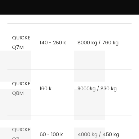
Q7S
Formulář
se
nepodařilo
odeslat.
Naši partneři
QUICKE
140 - 280 k
8000 kg / 760 kg
Q7M
QUICKE
160 k
9000kg / 830 kg
Q8M
QUICKE
60 - 100 k
4000 kg / 450 kg