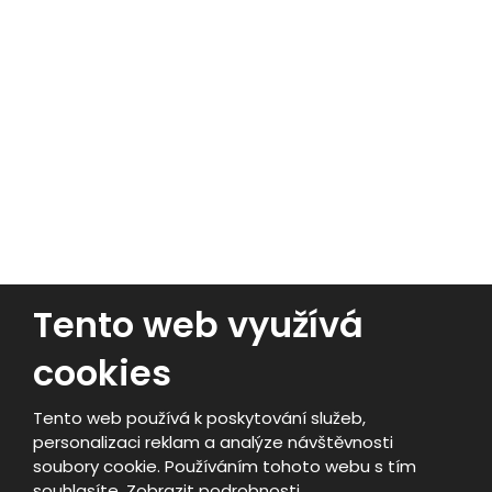
Kombajny
Lisy
Nakladače
Tento web využívá
cookies
© 2026, PERAGRO Trading s.r.o.
- Všechna práva vyhrazena
Tento web používá k poskytování služeb,
Vytvořila eBRÁNA s.r.o.
personalizaci reklam a analýze návštěvnosti
Mapa stránek
|
Podmínky použití
|
Nastavení cookies
soubory cookie. Používáním tohoto webu s tím
souhlasíte.
Zobrazit podrobnosti
VYROBILA