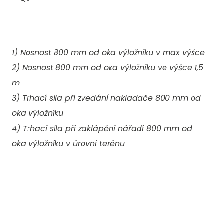
VÍCE KONTAKTŮ
1) Nosnost 800 mm od oka výložníku v max výšce
2) Nosnost 800 mm od oka výložníku ve výšce 1,5
Důležité odkazy
m
Servis
3) Trhací síla při zvedání nakladače 800 mm od
oka výložníku
O nás
4) Trhací síla při zaklápění nářadí 800 mm od
Financování a dotace
oka výložníku v úrovni terénu
Kariéra
Nejhledanější
Massey Ferguson
Traktory