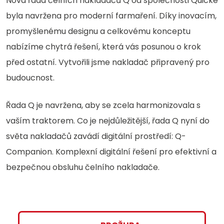
Nová řada čelních nakladačů Q od společnosti Quicke
byla navržena pro moderní farmaření. Díky inovacím,
promyšlenému designu a celkovému konceptu
nabízíme chytrá řešení, která vás posunou o krok
před ostatní. Vytvořili jsme nakladač připravený pro
budoucnost.
Řada Q je navržena, aby se zcela harmonizovala s
vaším traktorem. Co je nejdůležitější, řada Q nyní do
světa nakladačů zavádí digitální prostředí: Q-
Companion. Komplexní digitální řešení pro efektivní a
bezpečnou obsluhu čelního nakladače.