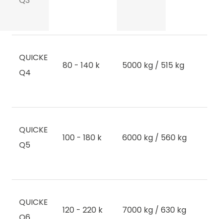
Q3
QUICKE
80 - 140 k
5000 kg / 515 kg
Q4
QUICKE
100 - 180 k
6000 kg / 560 kg
PERAGRO Trading s.r.o
Q5
Přísečná 85, 381 01
Český Krumlov, Česká republika
QUICKE
peragro@peragro.cz
120 - 220 k
7000 kg / 630 kg
Q6