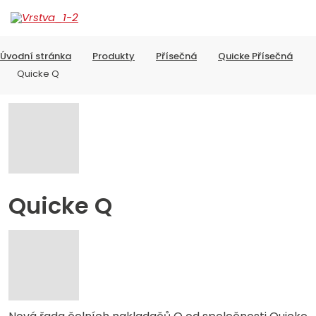
Rozbalen
Vyhledávání
menu
Quicke
Úvodní stránka
Produkty
Přísečná
Quicke Přísečná
Quicke Q
Q
Quicke Q